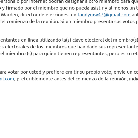
persona o por Internet podrán designar a otro miembro para que
 y firmado por el miembro que no pueda asistir y al menos un t
Warden, director de elecciones, en
tandymw47@gmail.com
ant
l comienzo de la reunión. Si un miembro presenta sus votos po
sentantes en línea
utilizando la(s) clave electoral del miembro(s
es electorales de los miembros que han dado sus representante
l miembro (s) para quien tienen representantes, pero esto retra
ra votar por usted y prefiere emitir su propio voto, envíe un c
il.com
,
preferiblemente antes del comienzo de la reunión
, ind