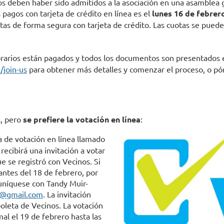
os deben haber sido admitidos a la asociación en una asamblea g
 pagos con tarjeta de crédito en línea es el
lunes 16 de febrero
as de forma segura con tarjeta de crédito. Las cuotas se pueden 
rarios están pagados y todos los documentos son presentados 
/join-us
para obtener más detalles y comenzar el proceso, o pó
s, pero
se prefiere la votación en línea
:
a de votación en línea llamado
ecibirá una invitación a votar
ue se registró con Vecinos. Si
antes del 18 de febrero, por
muníquese con Tandy Muir-
@gmail.com
. La invitación
 boleta de Vecinos. La votación
mal el 19 de febrero hasta las