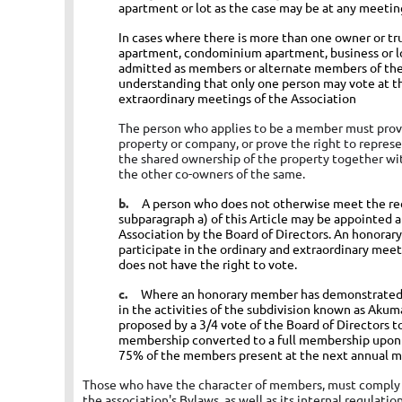
apartment or lot as the case may be at any meeting
In cases where there is more than one owner or tr
apartment, condominium apartment, business or lo
admitted as members or alternate members of the 
understanding that only one person may vote at t
extraordinary meetings of the Association
The person who applies to be a member must prov
property or company, or prove the right to repres
the shared ownership of the property together wit
the other co-owners of the same.
b.
A person who does not otherwise meet the re
subparagraph a) of this Article may be appointed
Association by the Board of Directors. An honorar
participate in the ordinary and extraordinary meet
does not have the right to vote.
c.
Where an honorary member has demonstrated 
in
the activities of the subdivision known as Akum
proposed by a 3/4 vote of the Board of Directors t
membership converted to a full membership upon s
75% of the members present at the next annual m
Those who have the character of members, must comply w
the association's Bylaws, as well as its internal regulation