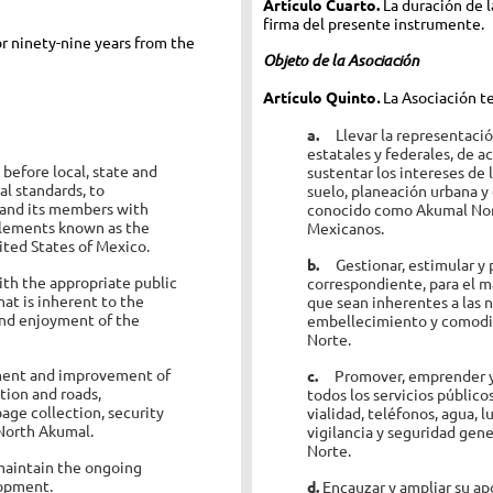
Artículo Cuarto.
La duración de l
firma del presente instrumente.
or ninety-nine years from the
Objeto de la Asociación
Artículo Quinto
.
La Asociación t
a.
Llevar la representaci
estatales y federales, de a
before local, state and
sustentar los intereses de 
al standards, to
suelo, planeación urbana 
 and its members with
conocido como Akumal Nort
tlements known as the
Mexicanos.
ited States of Mexic
o.
b.
Gestionar, estimular y 
th the appropriate public
correspondiente, para el m
hat is inherent to the
que sean inherentes a las 
and enjoyment of the
embellecimiento y comodi
Norte.
ment and improvement of
c.
Promover, emprender y
ation and roads,
todos los servicios público
bage collection, security
vialidad, teléfonos, agua, 
North Akumal.
vigilancia y seguridad ge
Norte.
maintain the ongoing
lopment.
d.
Encauzar y ampliar su ap