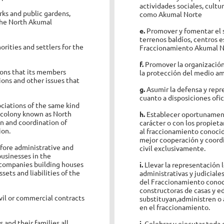
actividades sociales, cult
ks and public gardens,
como Akumal Norte
 the North Akumal
e.
Promover y fomentar el 
terrenos baldíos, centros es
rities and settlers for the
Fraccionamiento Akumal N
f.
Promover la organización
ons that its members
la protección del medio a
ions and other issues that
g.
Asumir la defensa y rep
cuanto a disposiciones ofic
sociations of the same kind
e colony known as North
h.
Establecer oportunamente
 and coordination of
carácter o con los propieta
ion.
al fraccionamiento conoci
mejor cooperación y coordi
fore administrative and
civil exclusivamente.
businesses in the
companies building houses
i.
Llevar la representación 
ets and liabilities of the
administrativas y judiciale
del Fraccionamiento conoc
constructoras de casas y ed
ivil or commercial contracts
substituyan,
administren o 
.
en el fraccionamiento.
nd their families all
j.
Celebrar y ejecutar toda 