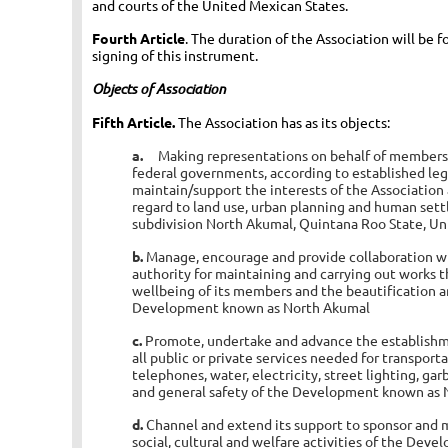
and courts of the United Mexican States.
Fourth Article
. The duration of the Association will be f
signing of this instrument.
Objects of Association
Fifth Article.
The Association has as its objects:
a.
Making representations on behalf of members 
federal governments, according to established leg
maintain/support the interests of the Association
regard to land use, urban planning and human set
subdivision North Akumal, Quintana Roo State, Un
b.
Manage, encourage and provide collaboration wi
authority for maintaining and carrying out works t
wellbeing of its members and the beautification 
Development known as North Akumal
c.
Promote, undertake and advance the establish
all public or private services needed for transport
telephones, water, electricity, street lighting, gar
and general safety of the Development known as 
d.
Channel and extend its support to sponsor and 
social, cultural and welfare activities of the Deve