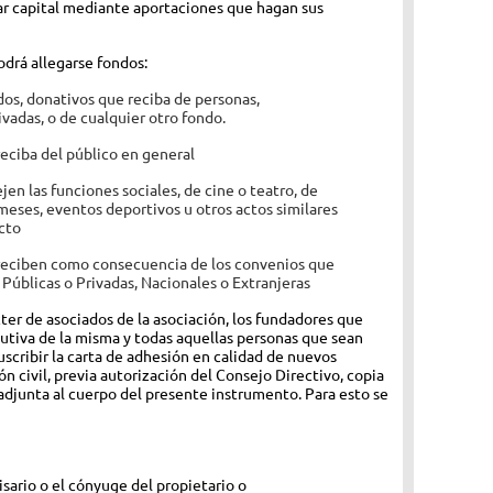
mar capital mediante aportaciones que hagan sus
odrá allegarse fondos:
dos, donativos que reciba de personas,
ivadas, o de cualquier otro fondo.
eciba del público en general
jen las funciones sociales, de cine o teatro, de
meses, eventos deportivos u otros actos similares
cto
 reciben como consecuencia de los convenios que
 Públicas o Privadas, Nacionales o Extranjeras
ter de asociados de la asociación, los fundadores que
tutiva de la misma y todas aquellas personas que sean
scribir la carta de adhesión en calidad de nuevos
n civil, previa autorización del Consejo Directivo, copia
 adjunta al cuerpo del presente instrumento. Para esto se
isario o el cónyuge del propietario o