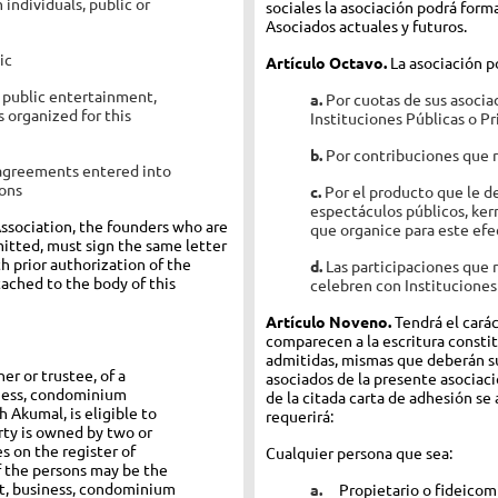
individuals, public or
sociales la asociación podrá for
Asociados actuales y futuros.
lic
Artículo Octavo.
La asociación p
, public entertainment,
a.
Por cuotas de sus asocia
s organized for this
Instituciones Públicas o Pr
b.
Por contribuciones que r
e agreements entered into
ions
c.
Por el producto que le de
espectáculos públicos, ker
ssociation, the founders who are
que organice para este efe
mitted, must sign the same letter
th prior authorization of the
d.
Las participaciones que
ttached to the body of this
celebren con Instituciones
Artículo Noveno.
Tendrá el carác
comparecen a la escritura consti
admitidas, mismas que deberán su
er or trustee, of a
asociados de la presente asociació
iness, condominium
de la citada carta de adhesión se
 Akumal, is eligible to
requerirá:
rty is owned by two or
s on the register of
Cualquier persona que sea:
 the persons may be the
t, business, condominium
a.
Propietario o fideicom