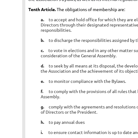
Tenth Article.
The obligations of membership are:
a.
to accept and hold office for which they are e
Directors through their designated representativ
responsibilities.
b.
to discharge the responsibilities assigned by
c.
to vote in elections and in any other matter s
consideration of the General Assembly.
d.
to seek by all means at its disposal, the deve
the Association and the achievement of its object
e.
to monitor compliance with the Bylaws.
f.
to comply with the provisions of all rules tha
Assembly.
g.
comply with the agreements and resolutions 
of Directors or the President.
h.
to pay annual dues
i.
to ensure contact information is up to date a