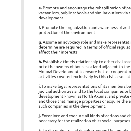
e.
Promote and encourage the rehabilitation of par
vacant lots, public schools and similar outlets via
development
f.
Promote the organization and awareness of autho
protection of the environment
g.
Assume an advocacy role and make representati
determine are required in terms of official regulat
affect their interests
h.
Establish a timely relationship to other civil as
or to the owners of houses or land adjacent to th
Akumal Development to ensure better cooperation
activities covered exclusively by this civil associat
i.
To make legal representations of its members be
judicial authorities and to the local companies or 
development known as North Akumal and private 
and those that manage properties or acquire the ass
such companies in the development.
j.
Enter into and execute all kinds of actions and c
necessary for the realization of its social purposes
k.
To disseminate and develop among the members a