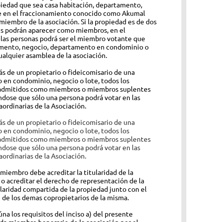
piedad que sea casa habitación, departamento,
e en el fraccionamiento conocido como Akumal
 miembro de la asociación. Si la propiedad es de dos
s podrán aparecer como miembros, en el
 las personas podrá ser el miembro votante que
amento, negocio, departamento en condominio o
ualquier asamblea de la asociación.
ás de un propietario o fideicomisario de una
o en condominio, negocio o lote, todos los
 admitidos como miembros o miembros suplentes
ndose que sólo una persona podrá votar en las
ordinarias de la Asociación.
ás de un propietario o fideicomisario de una
o en condominio, negocio o lote, todos los
 admitidos como miembros o miembros suplentes
ndose que sólo una persona podrá votar en las
ordinarias de la Asociación.
 miembro debe acreditar la titularidad de la
 o acreditar el derecho de representación de la
ularidad compartida de la propiedad junto con el
de los demas copropietarios de la misma.
na los requisitos del inciso a) del presente
da miembro honorario de la asociación por el