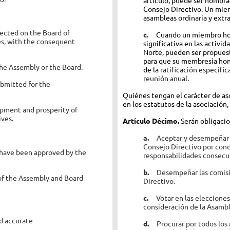
Consejo Directivo. Un miem
asambleas ordinaria y extr
lected on the Board of
c.
Cuando un miembro hon
es, with the consequent
significativa en las activ
Norte, pueden ser propuest
para que su membresía hon
 the Assembly or the Board.
de la
ratificación especifi
reunión anual.
ubmitted for the
Quiénes tengan el carácter de aso
en los estatutos de la asociación,
lopment and prosperity of
ives.
Artículo Décimo.
Serán obligacio
a.
Aceptar y desempeñar l
Consejo Directivo por cond
t have been approved by the
responsabilidades consecu
b.
Desempeñar las comisi
of the Assembly and Board
Directivo.
c.
Votar en las elecciones
consideración de la Asambl
nd accurate
d.
Procurar por todos los 