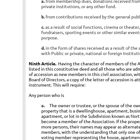
a.
from membership dues, donations received from 
private institutions, or any other fund.
b.
from contributions received by the general pub
c.
as a result of
social functions, cinema or theater
fundraisers, sporting events or other similar event
purpose.
d.
in the form of shares received as a result of th
with Public or private, national or foreign Institut
Ninth Article.
Having the character of members of the A
listed in this constitutive deed and all those who are ad
of accession as new members in this civil association, wi
Board of Directors, a copy of the letter of accession is a
instrument. This will require:
Any person who is
a.
The owner or trustee, or the spouse of the own
property that is a dwellinghouse, apartment, bus
apartment, or lot in the Subdivision known as North
become a member of the Association. If the prope
more persons, their names may appear as alternate
members, with the understanding that only one of
voting member representing the house, apartmen