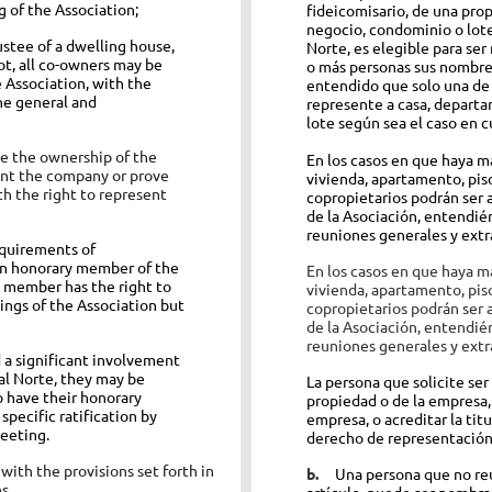
 of the Association;
fideicomisario, de una pro
negocio, condominio o lot
ustee of a dwelling house,
Norte, es elegible para ser
t, all co-owners may be
o más personas sus nombre
Association, with the
entendido que solo una de
he general and
represente a casa, depart
lote según sea el caso en c
e the ownership of the
En los casos en que haya m
ent the company or prove
vivienda, apartamento, pis
h the right to represent
copropietarios podrán ser
de la Asociación, entendié
reuniones generales y extra
quirements of
 an honorary member of the
En los casos en que haya m
y member has the right to
vivienda, apartamento, pis
ings of the Association but
copropietarios podrán ser
de la Asociación, entendié
reuniones generales y extra
a significant involvement
al Norte, they may be
La persona que solicite ser
o have their honorary
propiedad o de la empresa,
pecific ratification by
empresa, o acreditar la tit
eeting.
derecho de representación 
ith the provisions set forth in
b.
Una persona que no reú
s.
artículo, puede ser nombra