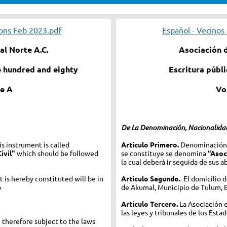
ions Feb 2023.pdf
Español - Vecinos
l Norte A.C.
Asociación 
 hundred and eighty
Escritura públ
e A
Vo
De La Denominación, Nacionalidad
s instrument is called
Artículo Primero.
Denominación.
ivil"
which should be followed
se constituye se denomina
“Asoc
la cual deberá ir seguida de sus a
t is hereby constituted will be in
Artículo Segundo.
El domicilio d
o
de Akumal, Municipio de Tulum, 
Artículo Tercero.
La Asociación 
las leyes y tribunales de los Est
 therefore subject to the laws