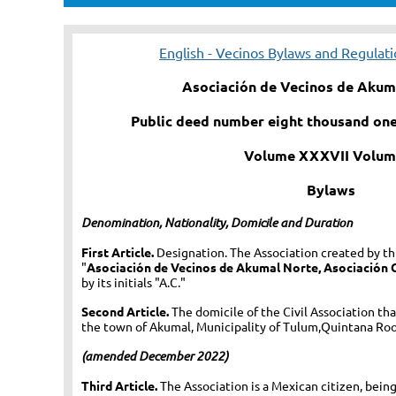
English - Vecinos Bylaws and Regulat
Asociación de Vecinos de Akuma
Public deed number eight thousand one
Volume XXXVII Volum
Bylaws
Denomination, Nationality, Domicile and Duration
First Article.
Designation. The Association created by thi
"
Asociación de Vecinos de Akumal Norte, Asociación C
by its initials "A.C."
Second Article.
The domicile of the Civil Association tha
the town of Akumal, Municipality of Tulum,Quintana Ro
(amended December 2022)
Third Article.
The Association is a Mexican citizen, being