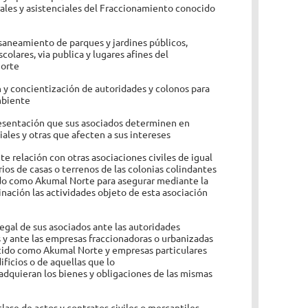
urales y asistenciales del Fraccionamiento conocido
saneamiento de parques y jardines públicos,
colares, via publica y lugares afines del
orte
 y concientización de autoridades y colonos para
mbiente
resentación que sus asociados determinen en
iales y otras que afecten a sus intereses
 relación con otras asociaciones civiles de igual
rios de casas o terrenos de las colonias colindantes
do como Akumal Norte para asegurar mediante la
nación las actividades objeto de esta asociación
legal de sus asociados ante las autoridades
s y ante las empresas fraccionadoras o urbanizadas
ido como Akumal Norte y empresas particulares
ificios o de aquellas que lo
adquieran los bienes y obligaciones de las mismas
clase de actos y contratos civiles o mercantiles