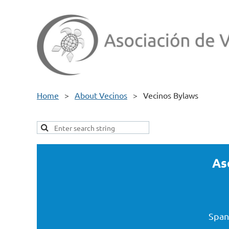
Home
About Vecinos
Vecinos Bylaws
As
Spani