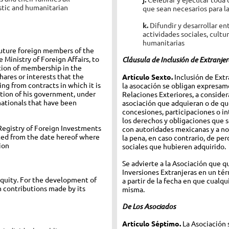
tistic and humanitarian
que sean necesarios para la 
k.
Difundir y desarrollar en
actividades sociales, cultur
humanitarias
future foreign members of the
 Ministry of Foreign Affairs, to
Cláusula de Inclusión de Extranjer
ition of membership in the
shares or interests that the
Artículo Sexto.
Inclusión de Extr
sing from contracts in which it is
la asocación se obligan expresam
ction of his government, under
Relaciones Exteriores, a consider
nationals that have been
asociación que adquieran o de que
concesiones, participaciones o int
los derechos y obligaciones que s
 Registry of Foreign Investments
con autoridades mexicanas y a no 
ted from the date hereof where
la pena, en caso contrario, de pe
ion
sociales que hubieren adquirido.
Se advierte a la Asociación que q
Inversiones Extranjeras en un té
quity. For the development of
a partir de la fecha en que cualqu
m contributions made by its
misma.
De Los Asociados
Artículo Séptimo.
La Asociación s