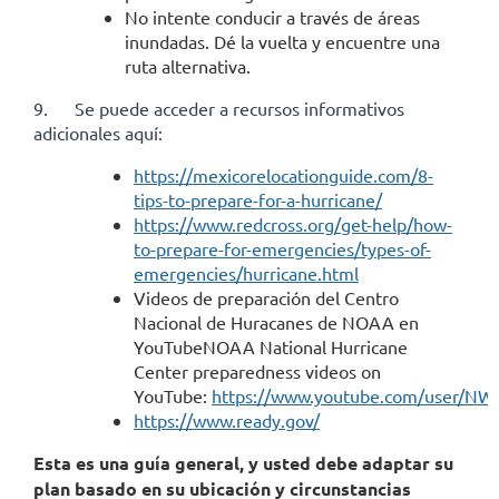
No intente conducir a través de áreas
inundadas. Dé la vuelta y encuentre una
ruta alternativa.
9.
Se puede acceder a recursos informativos
adicionales aquí:
https://mexicorelocationguide.com/8-
tips-to-prepare-for-a-hurricane/
https://www.redcross.org/get-help/how-
to-prepare-for-emergencies/types-of-
emergencies/hurricane.htm
l
Videos de preparación del Centro
Nacional de Huracanes de NOAA en
YouTubeNOAA National Hurricane
Center preparedness videos on
YouTube:
h
t
tps://www.youtube.com/user/N
https://www.ready.g
ov/
Esta es una guía general, y usted debe adaptar su
plan basado en su ubicación y circunstancias